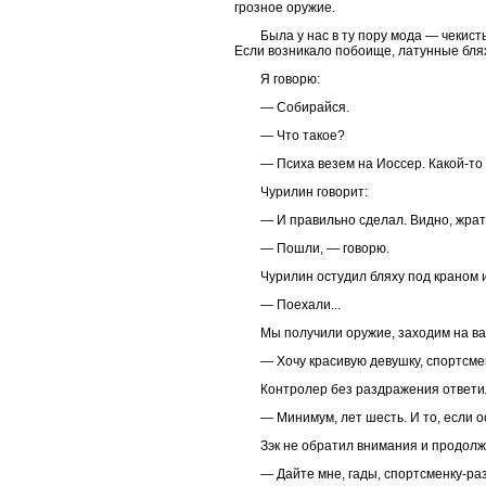
грозное оружие.
Была у нас в ту пору мода — чекис
Если возникало побоище, латунные блях
Я говорю:
— Собирайся.
— Что такое?
— Психа везем на Иоссер. Какой-то
Чурилин говорит:
— И правильно сделал. Видно, жрат
— Пошли, — говорю.
Чурилин остудил бляху под краном 
— Поехали...
Мы получили оружие, заходим на вах
— Хочу красивую девушку, спортсме
Контролер без раздражения ответи
— Минимум, лет шесть. И то, если о
Зэк не обратил внимания и продолж
— Дайте мне, гады, спортсменку-раз