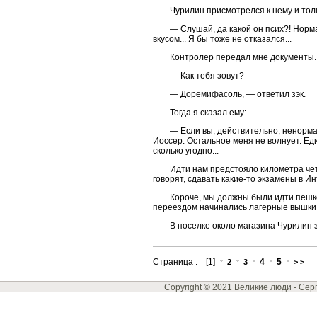
Чурилин присмотрелся к нему и тол
— Слушай, да какой он псих?! Норма
вкусом... Я бы тоже не отказался...
Контролер передал мне документы.
— Как тебя зовут?
— Доремифасоль, — ответил зэк.
Тогда я сказал ему:
— Если вы, действительно, ненорма
Иоссер. Остальное меня не волнует. Ед
сколько угодно...
Идти нам предстояло километра чет
говорят, сдавать какие-то экзамены в Ин
Короче, мы должны были идти пешко
переездом начинались лагерные вышки
В поселке около магазина Чурилин 
Страница : [1]
4
5
2
3
> >
Copyright © 2021 Великие люди -
Сер