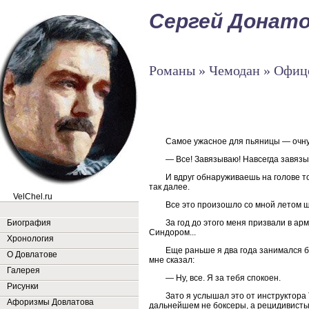
Сергей Донат
Романы » Чемодан » Офиц
Самое ужасное для пьяницы — очну
— Все! Завязываю! Навсегда завязы
И вдруг обнаруживаешь на голове то
так далее.
VelChel.ru
Все это произошло со мной летом ш
За год до этого меня призвали в а
Биография
Синдором...
Хронология
Еще раньше я два года занимался б
О Довлатове
мне сказал:
Галерея
— Ну, все. Я за тебя спокоен.
Рисунки
Зато я услышал это от инструктора 
Афоризмы Довлатова
дальнейшем не боксеры, а рецидивисты.