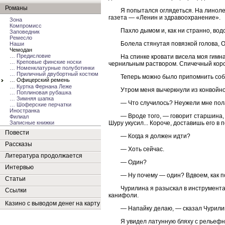
Романы
Я попытался оглядеться. На линоле
газета — «Ленин и здравоохранение».
Зона
Компромисс
Пахло дымом и, как ни странно, вод
Заповедник
Ремесло
Болела стянутая повязкой голова, 
Наши
Чемодан
… Предисловие
На спинке кровати висела моя гимн
… Креповые финские носки
чернильным раствором. Спичечный коро
… Номенклатурные полуботинки
… Приличный двубортный костюм
Теперь можно было припомнить соб
… Офицерский ремень
… Куртка Фернана Леже
Утром меня вычеркнули из конвойно
… Поплиновая рубашка
… Зимняя шапка
— Что случилось? Неужели мне пол
… Шоферские перчатки
Иностранка
— Вроде того, — говорит старшина, 
Филиал
Шуру укусил... Короче, доставишь его в
Записные книжки
Повести
— Когда я должен идти?
Рассказы
— Хоть сейчас.
Литература продолжается
— Один?
Интервью
— Ну почему — один? Вдвоем, как по
Статьи
Чурилина я разыскал в инструмента
Ссылки
канифоли.
Казино с выводом денег на карту
— Напайку делаю, — сказал Чурилин
Я увидел латунную бляху с рельефн