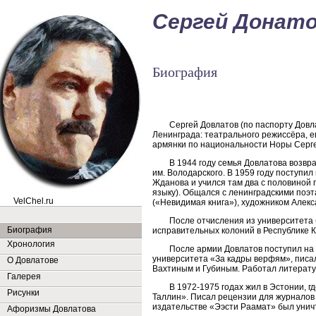
Сергей Донат
Биография
Сергей Довлатов (по паспорту Довл
Ленинграда: театрального режиссёра, 
армянки по национальности Норы Серг
В 1944 году семья Довлатова возвр
им. Володарского. В 1959 году поступи
Жданова и учился там два с половиной 
языку). Общался с ленинградскими по
VelChel.ru
(«Невидимая книга»), художником Алек
После отчисления из университета 
Биография
исправительных колоний в Республике К
Хронология
После армии Довлатов поступил на 
университета «За кадры верфям», писа
О Довлатове
Вахтиным и Губиным. Работал литерат
Галерея
В 1972-1975 годах жил в Эстонии, 
Рисунки
Таллин». Писал рецензии для журналов 
издательстве «Ээсти Раамат» был унич
Афоризмы Довлатова