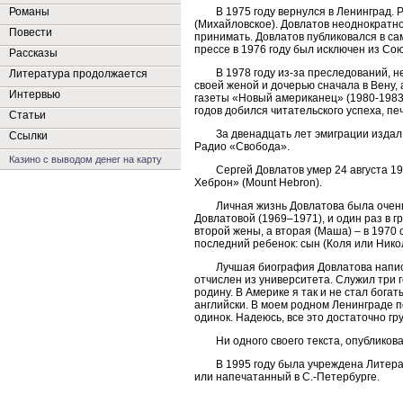
Романы
В 1975 году вернулся в Ленинград.
(Михайловское). Довлатов неоднократно
Повести
принимать. Довлатов публиковался в са
прессе в 1976 году был исключен из Со
Рассказы
В 1978 году из-за преследований, 
Литература продолжается
своей женой и дочерью сначала в Вену,
Интервью
газеты «Новый американец» (1980-1983)
годов добился читательского успеха, п
Статьи
За двенадцать лет эмиграции издал
Ссылки
Радио «Свобода».
Казино с выводом денег на карту
Сергей Довлатов умер 24 августа 1
Хеброн» (Mount Hebron).
Личная жизнь Довлатова была очень
Довлатовой (1969–1971), и один раз в гр
второй жены, а вторая (Маша) – в 1970 
последний ребенок: сын (Коля или Никол
Лучшая биография Довлатова написа
отчислен из университета. Служил три 
родину. В Америке я так и не стал бога
английски. В моем родном Ленинграде п
одинок. Надеюсь, все это достаточно г
Ни одного своего текста, опубликов
В 1995 году была учреждена Литера
или напечатанный в С.-Петербурге.