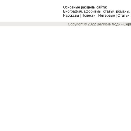
Основные разделы сайта:
Биография, афоризмы, статьи, романы, 
Рассказы
|
Повести
|
Интервью
|
Статьи
Copyright © 2022 Великие люди -
Сер