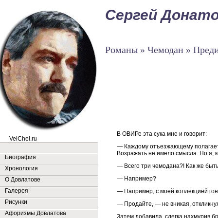
Сергей Донат
Романы » Чемодан » Пред
В ОВИРе эта сука мне и говорит:
VelChel.ru
— Каждому отъезжающему полагаетс
Возражать не имело смысла. Но я, к
Биография
— Всего три чемодана?! Как же быт
Хронология
— Например?
О Довлатове
Галерея
— Например, с моей коллекцией го
Рисунки
— Продайте, — не вникая, откликну
Афоризмы Довлатова
Затем добавила, слегка нахмурив бр