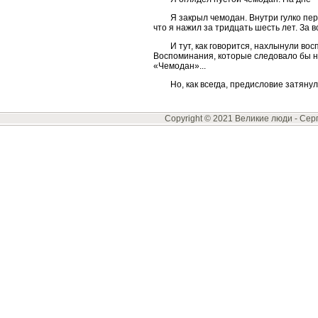
Я закрыл чемодан. Внутри гулко пе
что я нажил за тридцать шесть лет. За в
И тут, как говорится, нахлынули во
Воспоминания, которые следовало бы на
«Чемодан»...
Но, как всегда, предисловие затянул
Copyright © 2021 Великие люди -
Сер