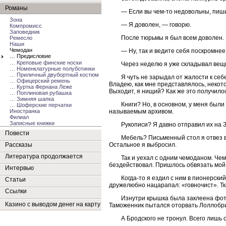
Романы
— Если вы чем-то недовольны, пиш
Зона
— Я доволен, — говорю.
Компромисс
Заповедник
После тюрьмы я был всем доволен.
Ремесло
Наши
Чемодан
— Ну, так и ведите себя поскромнее.
… Предисловие
… Креповые финские носки
Через неделю я уже складывал вещи
… Номенклатурные полуботинки
… Приличный двубортный костюм
Я чуть не зарыдал от жалости к себ
… Офицерский ремень
Владею, как мне представлялось, некот
… Куртка Фернана Леже
Выходит, я нищий? Как же это получило
… Поплиновая рубашка
… Зимняя шапка
Книги? Но, в основном, у меня был
… Шоферские перчатки
называемым архивом.
Иностранка
Филиал
Записные книжки
Рукописи? Я давно отправил их на 
Повести
Мебель? Письменный стол я отвез в
Остальное я выбросил.
Рассказы
Литература продолжается
Так и уехал с одним чемоданом. Че
бездействовал. Пришлось обвязать мой
Интервью
Когда-то я ездил с ним в пионерск
Статьи
дружелюбно нацарапал: «говночист». Тк
Ссылки
Изнутри крышка была заклеена фот
Казино с выводом денег на карту
Таможенник пытался оторвать Лоллобри
А Бродского не тронул. Всего лишь с