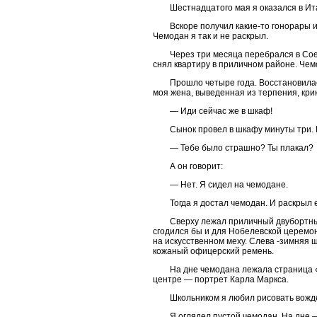
Шестнадцатого мая я оказался в Ит
Вскоре получил какие-то гонорары 
Чемодан я так и не раскрыл.
Через три месяца перебрался в Сое
снял квартиру в приличном районе. Чемо
Прошло четыре года. Восстановилас
моя жена, выведенная из терпения, кри
— Иди сейчас же в шкаф!
Сынок провел в шкафу минуты три. 
— Тебе было страшно? Ты плакал?
А он говорит:
— Нет. Я сидел на чемодане.
Тогда я достал чемодан. И раскрыл е
Сверху лежал приличный двубортны
сгодился бы и для Нобелевской церемон
на искусственном меху. Слева -зимняя 
кожаный офицерский ремень.
На дне чемодана лежала страница «
центре — портрет Карла Маркса.
Школьником я любил рисовать вожде
Я оглядел пустой чемодан. На дне 