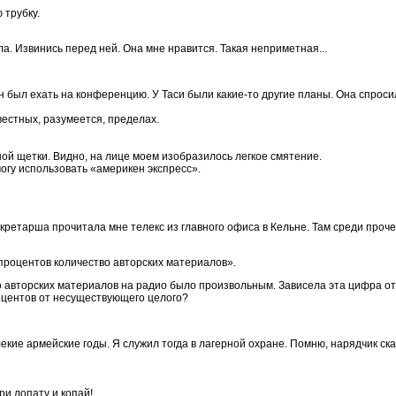
 трубку.
ла. Извинись перед ней. Она мне нравится. Такая неприметная...
 был ехать на конференцию. У Таси были какие-то другие планы. Она спроси
звестных, разумеется, пределах.
бной щетки. Видно, на лице моем изобразилось легкое смятение.
могу использовать «америкен экспресс».
кретарша прочитала мне телекс из главного офиса в Кельне. Там среди проч
процентов количество авторских материалов».
сло авторских материалов на радио было произвольным. Зависела эта цифра о
оцентов от несуществующего целого?
екие армейские годы. Я служил тогда в лагерной охране. Помню, нарядчик ск
ри лопату и копай!