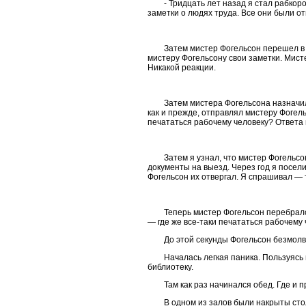
- Тридцать лет назад я стал рабко
заметки о людях труда. Все они были от
Затем мистер Фогельсон перешел в 
мистеру Фогельсону свои заметки. Мист
Никакой реакции.
Затем мистера Фогельсона назначил
как и прежде, отправлял мистеру Фогель
печататься рабочему человеку? Ответа 
Затем я узнал, что мистер Фогельс
документы на выезд. Через год я посел
Фогельсон их отвергал. Я спрашивал — 
Теперь мистер Фогельсон перебралс
— где же все-таки печататься рабочему 
До этой секунды Фогельсон безмолв
Началась легкая паника. Пользуясь
библиотеку.
Там как раз начинался обед. Где и
В одном из залов были накрыты ст