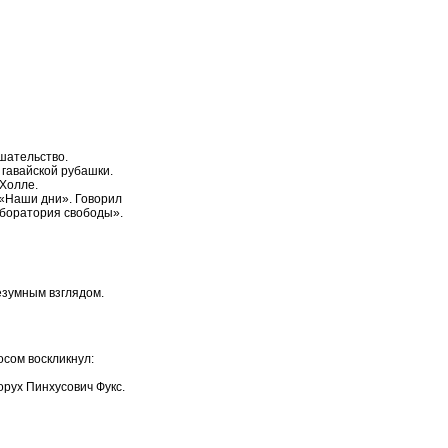
ешательство.
 гавайской рубашки.
-Холле.
 «Наши дни». Говорил
аборатория свободы».
езумным взглядом.
осом воскликнул:
орух Пинхусович Фукс.