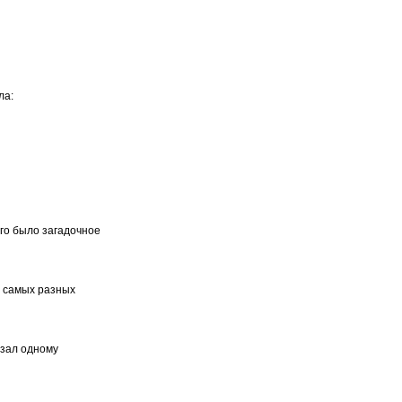
ла:
его было загадочное
т самых разных
азал одному