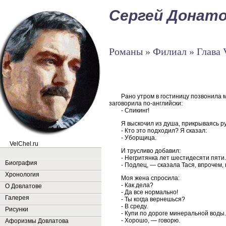
Сергей Донат
Романы » Филиал » Глава 
Рано утром в гостиницу позвонила м
заговорила по-английски:
- Спикинг!
Я выскочил из душа, прикрываясь р
- Кто это подходил? Я сказал:
- Уборщица.
VelChel.ru
И трусливо добавил:
- Негритянка лет шестидесяти пяти.
Биография
- Подлец, — сказала Тася, впрочем, 
Хронология
Моя жена спросила:
- Как дела?
О Довлатове
- Да все нормально!
Галерея
- Ты когда вернешься?
- В среду.
Рисунки
- Купи по дороге минеральной воды.
- Хорошо, — говорю.
Афоризмы Довлатова