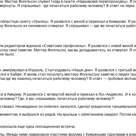
ром. Мистер Фогельсон служил тогда в газете «Нарымский первопроходец». Я 
вергнуты. Я спрашивал - где печататься рабочему человеку? В ответ ни звука.
областную газету «Уралец». Я развелся с женой и переехал в Кемерово. Я р
ер Фогельсон их неизменно отвергал. Я спрашивал — где же печататься рабо
и редактором журнала «Советские профсоюзы». Я развелся с новой женой и 
сону свои заметки. Мистер Фогельсон, как вы догадываетесь, их отвергал. Я 
не было.
он эмигрировал в Израиль. Стал издавать «Наши дни». Я развелся с третьей 
ился в Хайфе. И вновь стал посылать мистеру Фогельсону заметки о людях тру
так где же наконец печататься рабочему человеку? В ответ — гробовое молча
я в Америку. Я развелся с четвертой женой и приехал в Лос-Анджелес. И я хо
человеку? Где, я вас спрашиваю, печататься рабочему человеку?!
ствовал. Неожиданно он побелел, качнулся, сделал грациозное танцевальное
 моментом, я выбрался из рядов. На крыльце с облегчением закурил. Потом н
 произошла еще одна сенсационная встреча.
олы. Между ними лавировали участники форума с бумажными тарелками в рук