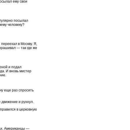
посылал ему свои
егулярно посылал
чему человеку?
переехал в Москву. Я,
спрашивал — так где же
женой и подал
да. И вновь мистер
ние.
чу еще раз спросить
 движение и рухнул.
аправился в церковную
ах. Американцы —