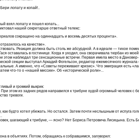
Бери лопату и копай!..
ый взял лопату и пошел копать...
диктовал нашей секретарше ответный телекс:
ериалов сокращено на одиннадцать и восемь десятых процента».
отразилось на качестве».
йствовать. Реакция должна быть столь же абсурдной. А в идеале — тихое пом
ася оставалась в гостинице. Когда я уходил, она сворачивала тюрбан из моей
При этом наблюдал три сенсационные встречи. Первая имела место в Дановер
еской секции выступал Аркадий Фогельсон, редактор ежемесячного журнала
стальные. А именно, что «Советы переживают кризис». Что эмиграция есть «л
тем что-то о «нашей миссии». Об «исторической роли»...
ливый и громкий выкрик:
 При этом из задних рядов направился к трибуне худой огромный человек с б
ство тревоги.
, как будто хотел убежать. Но остался. Затем почти неслышным от испуга гол
..
ловек, шагающий к трибуне, — ясно? Нет Бориса Петровича Лисицына. Есть Б
она в объятиях. Потом, обращаясь к собравшимся, заговорил: