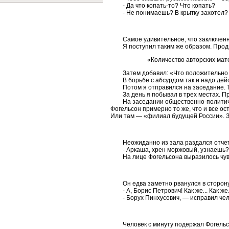
- Да что копать-то? Что копать?
- Не понимаешь? В крьггку захотел? 
Самое удивительное, что заключенн
Я поступил таким же образом. Про
«Количество авторских мат
Затем добавил: «Что положительно 
В борьбе с абсурдом так и надо де
Потом я отправился на заседание. Т
За день я побывал в трех местах. 
На заседании общественно-политич
Фогельсон примерно то же, что и все о
Или там — «филиал будущей России». За
Неожиданно из зала раздался отчет
- Аркаша, хрен моржовый, узнаешь?
На лице Фогельсона выразилось чув
Он едва заметно рванулся в сторону
- А, Борис Петрович! Как же... Как же.
- Борух Пинхусович, — исправил че
Человек с минуту подержал Фогельс