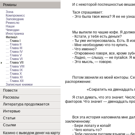
И с некоторой поспешностью вешаю
Романы
Зона
Тася спрашивает:
Компромисс
- Это была твоя жена? Я ее не узна
Заповедник
Ремесло
Наши
Чемодан
Мы выпили по чашке кофе. Я должен
Иностранка
- Кстати, у тебя есть деньги?
Филиал
- Ты уже интересовалась. Есть. В и
… Глава I
… Глава II
- Мне необходимо что-то купить.
… Глава III
- Что именно?
… Глава IV
- Откровенно говоря, все, кроме зу
… Глава V
- Ладно, — слышу, — не пугайся. Я 
… Глава VI
- Это мысль, — говорю.
… Глава VII
… Глава VIII
… Глава IX
… Глава X
… Глава XI
Потом звонили из моей конторы. Се
… Глава XII
распоряжение:
Записные книжки
«Сократить на двенадцать 
Повести
Рассказы
Я стал думать, что это значит. Чи
факторов. Что значит — двенадцать пр
Литература продолжается
Интервью
Вся эта история напомнила мне дал
Статьи
заключенному:
Ссылки
- Бери лопату и копай!
- Чего копать-то?
Казино с выводом денег на карту
- Тебе сказали русским языком — бе