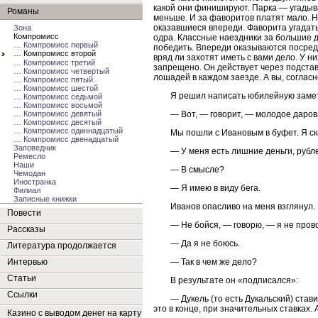
какой они финишируют. Парка — угадыв
Романы
меньше. И за фаворитов платят мало. Н
оказавшиеся впереди. Фаворита угадат
Зона
Компромисс
одра. Классные наездники за большие д
… Компромисс первый
победить. Впереди оказываются посред
… Компромисс второй
вряд ли захотят иметь с вами дело. У н
… Компромисс третий
запрещено. Он действует через подстав
… Компромисс четвертый
лошадей в каждом заезде. А вы, согласн
… Компромисс пятый
… Компромисс шестой
Я решил написать юбилейную замет
… Компромисс седьмой
… Компромисс восьмой
— Вот, — говорит, — молодое даров
… Компромисс девятый
… Компромисс десятый
… Компромисс одиннадцатый
Мы пошли с Ивановым в буфет. Я ск
… Компромисс двенадцатый
Заповедник
— У меня есть лишние деньги, рубл
Ремесло
Наши
— В смысле?
Чемодан
Иностранка
— Я имею в виду бега.
Филиал
Записные книжки
Иванов опасливо на меня взглянул.
Повести
— Не бойся, — говорю, — я не прово
Рассказы
— Да я не боюсь.
Литература продолжается
— Так в чем же дело?
Интервью
Статьи
В результате он «подписался»:
Ссылки
— Дукель (то есть Дукальский) ста
это в конце, при значительных ставках.
Казино с выводом денег на карту