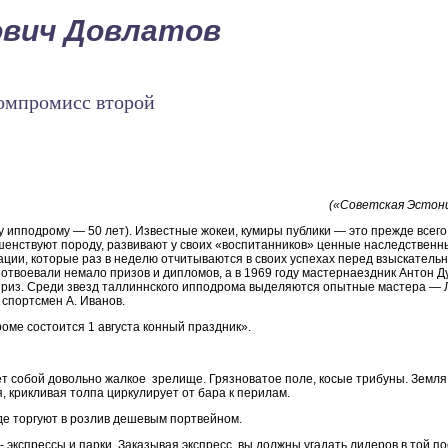
ович Довлатов
омпромисс второй
(«Советская Эстония
пподрому — 50 лет). Известные жокеи, кумиры публики — это прежде всего
шенствуют породу, развивают у своих «воспитанников» ценные наследственн
ации, которые раз в неделю отчитываются в своих успехах перед взыскатель
 отвоевали немало призов и дипломов, а в 1969 году мастернаездник Антон Д
риз. Среди звезд таллиннского ипподрома выделяются опытные мастера — Л.
спортсмен А. Иванов.
ме состоится 1 августа конный праздник».
т собой довольно жалкое зрелище. Грязноватое поле, косые трибуны. Земля
 крикливая толпа циркулирует от бара к перилам.
де торгуют в розлив дешевым портвейном.
- экспрессы и парки. Заказывая экспресс, вы должны угадать лидеров в той п