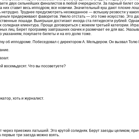
аете двух сильнейших финалистов в любой очередности. За парный билет с
а них ставит весь ипподром, все новички. Значительный куш дают плохие лош
ь нетрудно. Труднее предусмотреть неожиданное — вспышку резвости у каког
еньги придерживают фаворитов. Умело отстать — это тоже искусство. Это да
ственные лошади. Выигрыши достигают иногда ста пятидесяти рублей. Одна
их солидная клиентура. Проще договориться с жокеем третьей категории. Игра
ных лиц. Берет программу завтрашних скачек и размечает ее для вас. Указы
о указаниям, покупаете билеты и на его долю тоже.
ку об ипподроме. Побеседовал с директором А. Мельдером. Он вызвал Толю 
ание.
азал:
ей восемьдесят. Что вы посоветуете?
катор, хоть и журналист.
вит через приезжих латышей. Это крутой солидняк. Берут заезды целиком, при
 А первые три заезда можно взять.