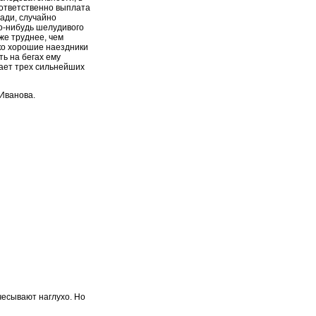
оответственно выплата
ади, случайно
о-нибудь шелудивого
же труднее, чем
ко хорошие наездники
ть на бегах ему
вает трех сильнейших
Иванова.
чесывают наглухо. Но