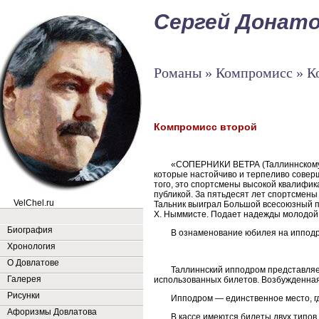
Сергей Донат
Романы » Компромисс » К
Компромисс второй
«СОПЕРНИКИ ВЕТРА (Таллиннскому и
которые настойчиво и терпеливо совер
того, это спортсмены высокой квалифик
публикой. За пятьдесят лет спортсмены
VelChel.ru
Тальник выиграл Большой всесоюзный п
X. Ныммисте. Подает надежды молодой 
Биография
В ознаменование юбилея на ипподро
Хронология
О Довлатове
Таллиннский ипподром представляе
Галерея
использованных билетов. Возбужденная,
Рисунки
Ипподром — единственное место, г
Афоризмы Довлатова
В кассе имеются билеты двух типов 