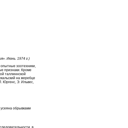
». Июнь. 1974 г.)
 опытные зоотехники,
ые признаки. Кроме
ной таллиннской
укальский на жеребце
 Юргенс, Э. Ильвес,
 усеяна обрывками
оследовательности, в