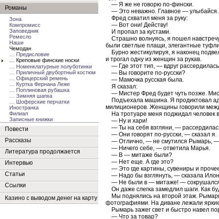
— Я же не говорю по-фински.
Романы
— Это неважно. Главное — улыбайся. Я 
Фред схватил меня за руку:
Зона
— Вот они! Действу!
Компромисс
Заповедник
И пропал за кустами.
Ремесло
Страшно волнуясь, я пошел навстречу
Наши
были светлые плащи, элегантные туфли 
Чемодан
Бурно жестикулируя, я наконец подвел 
… Предисловие
и трогал одну из женщин за рукав.
… Креповые финские носки
— Где этот тип, — вдруг рассердилась 
… Номенклатурные полуботинки
… Приличный двубортный костюм
— Вы говорите по-русски?
… Офицерский ремень
— Мамочка русская была.
… Куртка Фернана Леже
Я сказал:
… Поплиновая рубашка
— Мистер Фред будет чуть позже. Мист
… Зимняя шапка
Подъехала машина. Я продиктовал адрес
… Шоферские перчатки
милиционеров. Женщины говорили между 
Иностранка
Филиал
На тротуаре меня поджидал человек в о
Записные книжки
— Ну и хари!
— Ты на себя взгляни, — рассердилас
Повести
— Они говорят по-русски, — сказал я.
Рассказы
— Отлично, — не смутился Рымарь, — з
— Ничего себе, — ответила Марья.
Литература продолжается
— В — митаже были?
— Нет еще. А где это?
Интервью
— Это где картины, сувениры и прочее
Статьи
— Надо бы взглянуть, — сказала Илон
— Не были в — митаже! — сокрушался
Ссылки
Он даже слегка замедлил шаги. Как бу
Мы поднялись на второй этаж. Рымарь 
Казино с выводом денег на карту
фотографиями. На диване лежали яркие
Рымарь зажег свет и быстро навел пор
— Что за товар?