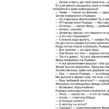
— Лучше ответь, где твой приятель с 
В ту же минуту раздались шаги и появил
спокойный и даже равнодушный.
— Терве, — сказал он финкам, — здра
Затем повернулся к Рымарю:
— Ну и мрачные физиономии! Ты к ни
— Я?!-возмутился Рымарь. — Мы говорил
— Отлично, — сказал Фред, — добрый 
— Ничего, спасибо.
— Зачем вы скрыли, что говорите по-р
— А кто нас спрашивал?
— Сначала надо выпить, — заявил Ры
Он достал из шкафа бутылку кубинског
Когда гостьи пошли в уборную, Рымарь
— Все чухонки — на одно лицо.
— Тем более что они — родные сестры,
— Так я и думал... Кстати, физиономия
Фред прикрикнул на Рымаря:
— А чья физиономия внушает тебе до
Финки быстро вернулись. Фред дал им 
Хозяйственные сумки они держали на 
— Ура, — сказал Рымарь, — за победу
Мы выпили и финки тоже. На полу стоял
— Ваш любимый писатель? — надоеда
Женщины посовещались между собой. 
— Возможно, Каръялайнен.
Рымарь снисходительно улыбнулся, дав
— Ясно, — сказал он, — а что за това
— Носки, — ответила Марья.
— И больше ничего?
— А чего бы ты хотел?
— Сколько? — поинтересовался Фред