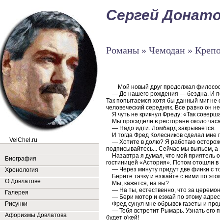
Сергей Донат
Романы » Чемодан » Креп
Мой новый друг продолжал филосо
— До нашего рождения — бездна. И по
Так попытаемся хотя бы данный миг не 
человеческий середняк. Все равно он н
Я чуть не крикнул Фреду: «Так совершал
Мы просидели в ресторане около часа.
— Надо идти. Ломбард закрывается.
И тогда Фред Колесников сделал мне 
VelChel.ru
— Хотите в долю? Я работаю осторожно
подписывайтесь... Сейчас мы выпьем, а 
Назавтра я думал, что мой приятель о
Биография
гостиницей «Астория». Потом отошли в 
— Через минуту придут две финки с т
Хронология
Берите тачку и езжайте с ними по этому
О Довлатове
Мы, кажется, на вы?
— На ты, естественно, что за церемо
Галерея
— Бери мотор и езжай по этому адрес
Рисунки
Фред сунул мне обрывок газеты и про
— Тебя встретит Рымарь. Узнать его пр
Афоризмы Довлатова
будет о'кей!