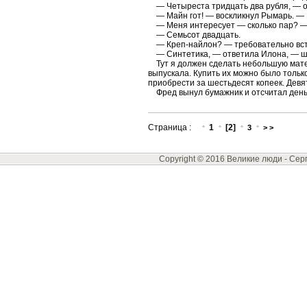
— Четыреста тридцать два рубля, — о
— Майн гот! — воскликнул Рымарь. — 
— Меня интересует — сколько пар? — 
— Семьсот двадцать.
— Креп-найлон? — требовательно вст
— Синтетика, — ответила Илона, — шест
Тут я должен сделать небольшую матем
выпускала. Купить их можно было тольк
приобрести за шестьдесят копеек. Девят
Фред вынул бумажник и отсчитал день
Страница :
1
[2]
3
> >
Copyright © 2016 Великие люди -
Сер