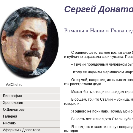
Сергей Донат
Романы » Наши » Глава се
С раннего детства мое воспитание 
и публично выражала свои чувства. Пра
– Грузин порядочным человеком быт
Этому ее научили в армянском кварт
Отец мой, напротив, испытывал поч
как расстреляли деда.
VelChel.ru
Может быть, отец и ненавидел тира
Биография
В общем, то, что Сталин – убийца,
Хронология
говорили.
О Довлатове
Я одного не понимаю. Почему мои о
Галерея
В шесть лет я знал, что Сталин уби
Рисунки
Я знал, что в газетах пишут неправ
Афоризмы Довлатова
выгодно.