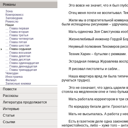
Романы
Это вовсе не значит, что я был гл
Зона
Отец меня почти не воспитывал. Тем
Компромисс
Заповедник
Жили мы в отвратительной коммуна
Ремесло
были испещрены рисунками – удручающ
Наши
… Глава первая
Мать-одиночка Зоя Свистунова изо
… Глава вторая
… Глава третья
… Глава четвертая
Жизнелюбивый инженер Гордой Бор
… Глава пятая
… Глава шестая
Неумный полковник Тихомиров рисо
… Глава седьмая
… Глава восьмая
Техник Харин – бутылки с рюмками.
… Глава девятая
… Глава десятая
Эстрадная певица Журавлева воспр
… Глава одиннадцатая
… Глава двенадцатая
Я рисовал пистолеты и сабли...
… Глава тринадцатая
Чемодан
Наша квартира вряд ли была типично
Иностранка
Филиал
ручаться трудно).
Записные книжки
Это не означает, что здесь царили
Повести
стояла на медленном огне и тихо булька
Рассказы
Мать работала корректором в три с
Литература продолжается
По коридору бегали дети. Грохотал
Интервью
Мать не высыпалась. А работа у не
Статьи
Есть в газетном деле одна законом
Ссылки
непристойность, либо – хуже того – анти