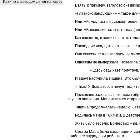
Казино с выводом денег на карту
Взять, к примеру, заголовок: «Прик
«Главнокомандующий» – такое длинн
Или: «Коммунисты осуждают решени
Или: «Большевистская каторга» (вме
Как известно, в наших газетах толь
Последние двадцать лет за это не 
Она совсем не высыпалась. Целыми
Однажды не выдержала. Повесила о
«Здесь отдыхает полутруп.
И вдруг наступила тишина. Это было
– Тихо! У Довлатовой ночует политр
Полковник радовался, что мама обр
внушал опасения. Мог оказаться старше
Тишина продолжалась неделю. Зате
Родилась мама в Тбилиси. В детстве
Жить было весело. Во-первых – юг. К
Сестра Мара была озорницей и умни
наиболее заурядным ребенком...