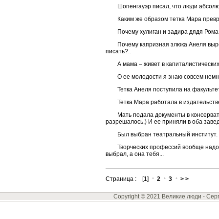
Шопенгауэр писал, что люди абсол
Каким же образом тетка Мара превр
Почему хулиган и задира дядя Ром
Почему капризная злюка Анеля выро
писать?..
А мама – живет в капиталистических
О ее молодости я знаю совсем немн
Тетка Анеля поступила на факульте
Тетка Мара работала в издательств
Мать подала документы в консерват
разрешалось.) И ее приняли в оба заве
Был выбран театральный институт. 
Творческих профессий вообще надо и
выбрал, а она тебя...
Страница : [1]
2
3
> >
Copyright © 2021 Великие люди -
Сер