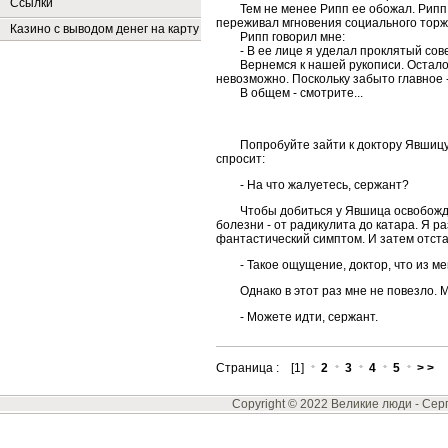
Ссылки
Тем не менее Рипп ее обожал. Рипп
переживал мгновения социального торж
Казино с выводом денег на карту
Рипп говорил мне:
- В ее лице я уделал проклятый сове
Вернемся к нашей рукописи. Остало
невозможно. Поскольку забыто главное -
В общем - смотрите...
Попробуйте зайти к доктору Явшицу
спросит:
- На что жалуетесь, сержант?
Чтобы добиться у Явшица освобожде
болезни - от радикулита до катара. Я 
фантастический симптом. И затем отста
- Такое ощущение, доктор, что из ме
Однако в этот раз мне не повезло.
- Можете идти, сержант.
Страница : [1]
2
3
4
5
> >
Copyright © 2022 Великие люди -
Сер