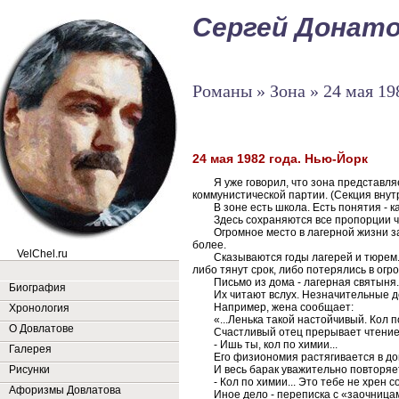
Сергей Донат
Романы » Зона » 24 мая 19
24 мая 1982 года. Нью-Йорк
Я уже говорил, что зона представляе
коммунистической партии. (Секция внут
В зоне есть школа. Есть понятия - к
Здесь сохраняются все пропорции 
Огромное место в лагерной жизни за
более.
VelChel.ru
Сказываются годы лагерей и тюрем.
либо тянут срок, либо потерялись в огр
Письмо из дома - лагерная святыня.
Биография
Их читают вслух. Незначительные 
Например, жена сообщает:
Хронология
«...Ленька такой настойчивый. Кол п
О Довлатове
Счастливый отец прерывает чтение
- Ишь ты, кол по химии...
Галерея
Его физиономия растягивается в до
И весь барак уважительно повторяе
Рисунки
- Кол по химии... Это тебе не хрен с
Афоризмы Довлатова
Иное дело - переписка с «заочницам