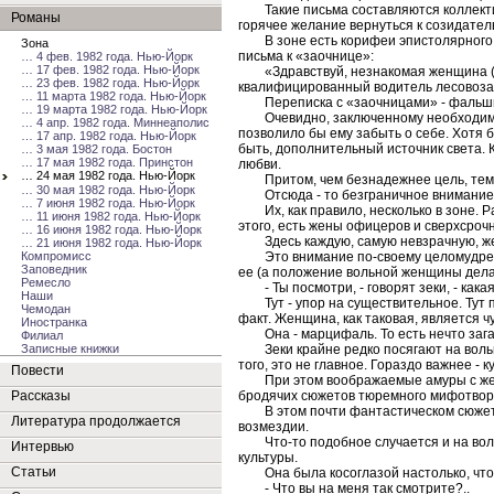
Такие письма составляются коллект
Романы
горячее желание вернуться к созидател
В зоне есть корифеи эпистолярног
Зона
письма к «заочнице»:
… 4 фев. 1982 года. Нью-Йорк
… 17 фев. 1982 года. Нью-Йорк
«Здравствуй, незнакомая женщина 
… 23 фев. 1982 года. Нью-Йорк
квалифицированный водитель лесовоза -
… 11 марта 1982 года. Нью-Йорк
Переписка с «заочницами» - фальши
… 19 марта 1982 года. Нью-Йорк
Очевидно, заключенному необходимо 
… 4 апр. 1982 года. Миннеаполис
позволило бы ему забыть о себе. Хотя 
… 17 апр. 1982 года. Нью-Йорк
быть, дополнительный источник света. 
… 3 мая 1982 года. Бостон
… 17 мая 1982 года. Принстон
любви.
… 24 мая 1982 года. Нью-Йорк
Притом, чем безнадежнее цель, тем
… 30 мая 1982 года. Нью-Йорк
Отсюда - то безграничное внимани
… 7 июня 1982 года. Нью-Йорк
Их, как правило, несколько в зоне.
… 11 июня 1982 года. Нью-Йорк
этого, есть жены офицеров и сверхсроч
… 16 июня 1982 года. Нью-Йорк
Здесь каждую, самую невзрачную, 
… 21 июня 1982 года. Нью-Йорк
Это внимание по-своему целомудрен
Компромисс
Заповедник
ее (а положение вольной женщины дела
Ремесло
- Ты посмотри, - говорят зеки, - ка
Наши
Тут - упор на существительное. Ту
Чемодан
факт. Женщина, как таковая, является ч
Иностранка
Она - марцифаль. То есть нечто заг
Филиал
Зеки крайне редко посягают на вол
Записные книжки
того, это не главное. Гораздо важнее - к
Повести
При этом воображаемые амуры с же
бродячих сюжетов тюремного мифотвор
Рассказы
В этом почти фантастическом сюжет
Литература продолжается
возмездии.
Что-то подобное случается и на во
Интервью
культуры.
Статьи
Она была косоглазой настолько, чт
- Что вы на меня так смотрите?..